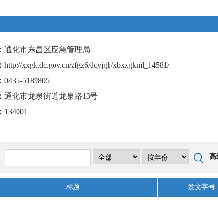
：
通化市东昌区应急管理局
：
http://xxgk.dc.gov.cn/zfgz6/dcyjglj/xbxxgkml_14581/
：
0435-5189805
：
通化市龙泉街道龙泉路13号
：
134001
高
：
标题
发文字号